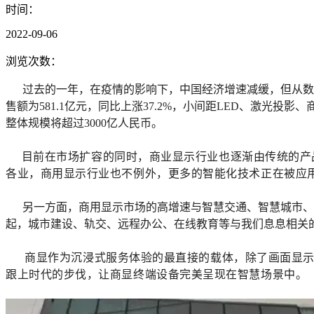
时间：
2022-09-06
浏览次数：
过去的一年，在疫情的影响下，中国经济增速减缓，但从数据
售额为581.1亿元，同比上涨37.2%，小间距LED、激光
整体规模将超过3000亿人民币。
目前在市场扩容的同时，商业显示行业也逐渐由传统的产品
各业，商用显示行业也不例外，更多的智能化技术正在被应用
另一方面，商用显示市场的高增速与智慧交通、智慧城市、智
起，城市建设、轨交、远程办公、在线教育等与我们息息相关
商显作为沉浸式服务体验的最直接的载体，除了画面显示的
跟上时代的步伐，让商显终端设备完美呈现在智慧场景中。